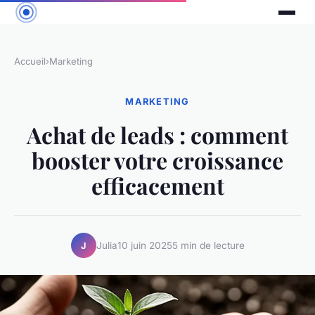
Accueil
›
Marketing
MARKETING
Achat de leads : comment
booster votre croissance
efficacement
Julia
10 juin 2025
5 min de lecture
J