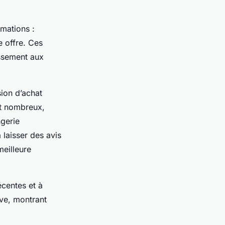
rmations :
e offre. Ces
issement aux
sion d’achat
et nombreux,
ngerie
 laisser des avis
meilleure
écentes et à
ve, montrant