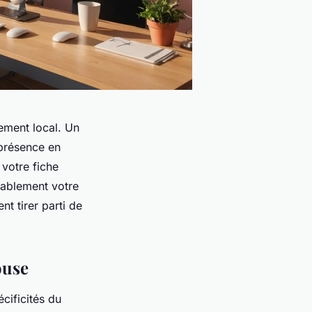
ement local. Un
 présence en
 votre fiche
rablement votre
nt tirer parti de
ouse
cificités du