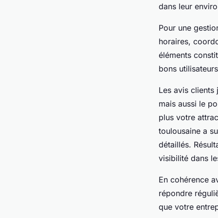
dans leur envir
Pour une gestion
horaires, coordo
éléments consti
bons utilisateur
Les avis clients
mais aussi le po
plus votre attra
toulousaine a su
détaillés. Résul
visibilité dans l
En cohérence av
répondre réguli
que votre entrepr