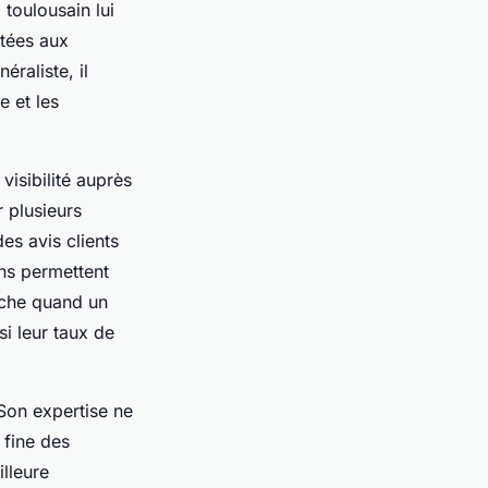
toulousain lui
ptées aux
raliste, il
e et les
visibilité auprès
 plusieurs
es avis clients
ns permettent
rche quand un
i leur taux de
 Son expertise ne
 fine des
illeure