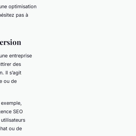
une optimisation
hésitez pas à
.
version
’une entreprise
ttirer des
 Il s’agit
le ou de
r exemple,
agence SEO
utilisateurs
chat ou de