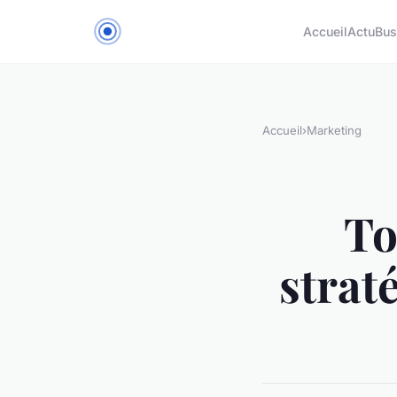
Accueil
Actu
Bus
Accueil
›
Marketing
To
strat