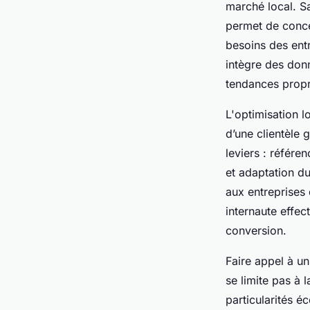
marché local. S
permet de conce
besoins des entr
intègre des don
tendances propr
L'optimisation l
d’une clientèle
leviers : référe
et adaptation d
aux entreprises
internaute effec
conversion.
Faire appel à un
se limite pas à
particularités é