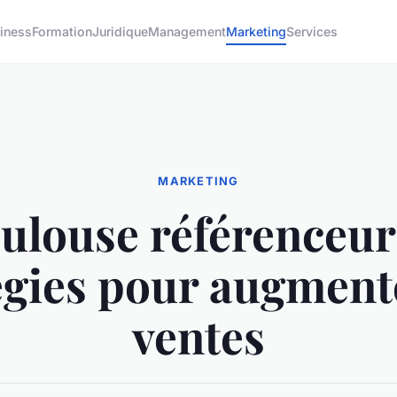
iness
Formation
Juridique
Management
Marketing
Services
MARKETING
ulouse référenceur 
égies pour augment
ventes