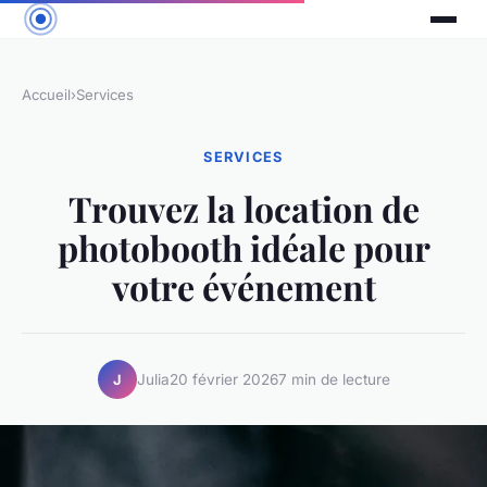
Accueil
›
Services
SERVICES
Trouvez la location de
photobooth idéale pour
votre événement
Julia
20 février 2026
7 min de lecture
J