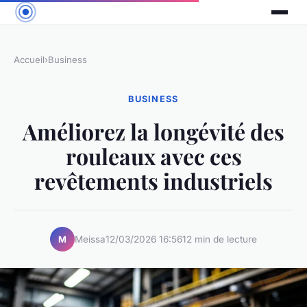
Accueil
›
Business
BUSINESS
Améliorez la longévité des
rouleaux avec ces
revêtements industriels
Meissa
12/03/2026 16:56
12 min de lecture
M