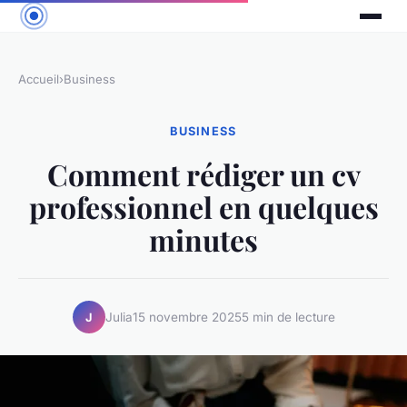
Accueil
›
Business
BUSINESS
Comment rédiger un cv
professionnel en quelques
minutes
Julia
15 novembre 2025
5 min de lecture
J