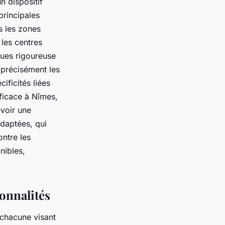
n dispositif
principales
s les zones
 les centres
ques rigoureuse
 précisément les
cificités liées
fficace à Nîmes,
evoir une
adaptées, qui
ontre les
nibles,
ionnalités
 chacune visant