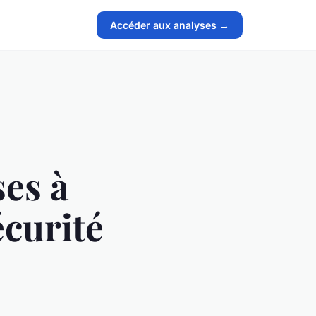
Accéder aux analyses →
es à
écurité