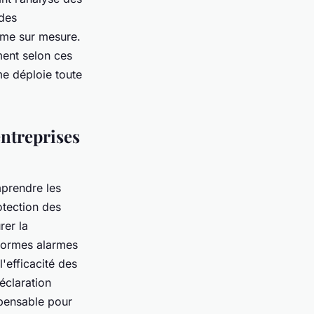
 des
ème sur mesure.
ment selon ces
me déploie toute
entreprises
mprendre les
otection des
rer la
 normes alarmes
l'efficacité des
déclaration
spensable pour