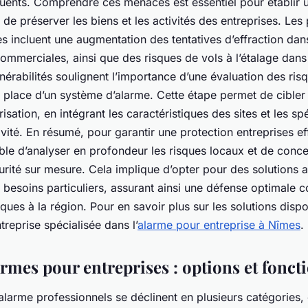
uents. Comprendre ces menaces est essentiel pour établir u
de préserver les biens et les activités des entreprises. Les 
 incluent une augmentation des tentatives d’effraction dan
 commerciales, ainsi que des risques de vols à l’étalage dans
nérabilités soulignent l’importance d’une évaluation des ris
n place d’un système d’alarme. Cette étape permet de cibler
sation, en intégrant les caractéristiques des sites et les spé
ivité. En résumé, pour garantir une protection entreprises e
able d’analyser en profondeur les risques locaux et de conc
urité sur mesure. Cela implique d’opter pour des solutions 
besoins particuliers, assurant ainsi une défense optimale c
ues à la région. Pour en savoir plus sur les solutions dispo
treprise spécialisée dans l’
alarme pour entreprise à Nîmes
.
rmes pour entreprises : options et fonct
alarme professionnels se déclinent en plusieurs catégories,