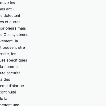
rouve les
es anti-
es détectent
es et autres
mbrioleurs mais
on. Ces systèmes
vement, la
t peuvent être
endie, les
ues spécifiques
 la flamme,
ute sécurité.
 à des
stème d’alarme
continuité
de la
mettent une