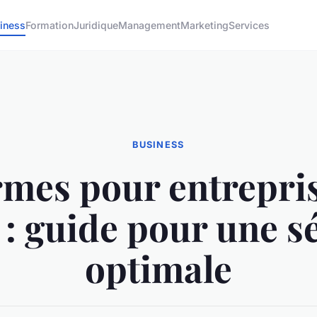
iness
Formation
Juridique
Management
Marketing
Services
BUSINESS
rmes pour entrepris
: guide pour une s
optimale