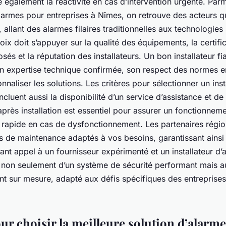
te également la réactivité en cas d’intervention urgente. Par
larmes pour entreprises à Nîmes, on retrouve des acteurs qu
 allant des alarmes filaires traditionnelles aux technologies 
ix doit s’appuyer sur la qualité des équipements, la certifi
osés et la réputation des installateurs. Un bon installateur f
on expertise technique confirmée, son respect des normes e
nnaliser les solutions. Les critères pour sélectionner un inst
incluent aussi la disponibilité d’un service d’assistance et d
 après installation est essentiel pour assurer un fonctionnem
n rapide en cas de dysfonctionnement. Les partenaires régi
its de maintenance adaptés à vos besoins, garantissant ains
ant appel à un fournisseur expérimenté et un installateur d
 non seulement d’un système de sécurité performant mais au
sur mesure, adapté aux défis spécifiques des entreprises
ur choisir la meilleure solution d’alarme