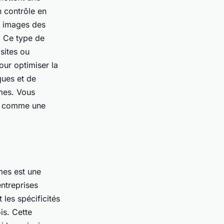
n contrôle en
es images des
. Ce type de
sites ou
our optimiser la
ques et de
rmes. Vous
e, comme une
îmes est une
entreprises
 les spécificités
is. Cette