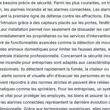
 besoins précis de sécurité. Parmi les plus courantes, on t
n, les alarmes incendie et les alarmes connectées. Les alarm
tuent la première ligne de défense contre les effractions. Ell
d’intrusion grâce à des capteurs placés sur les portes, fenêtr
 Leur installation permet non seulement de dissuader les ca
immédiatement les propriétaires ou les services d’interventi
nt de fonctionnalités avancées comme la détection de mou
des animaux domestiques pour limiter les fausses alertes, e
entrale d’alarme professionnelle. Concernant la sécurité inc
me incendie pour entreprises sont adaptés aux caractéristiq
ssionnels. Ils détectent rapidement la fumée, la chaleur ou
alerte sonore et visuelle afin d’évacuer les personnes en to
vent répondre à des normes strictes et peuvent être reliées
matiques comme les sprinklers. Pour les entreprises, un sy
est vital pour protéger les employés, les biens et assurer la 
n, les alarmes connectées représentent la dernière évolution 
ofessionnelle. Grâce aux technologies numériques, elles per