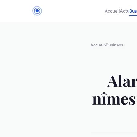
Accueil
Actu
Bus
Accueil
›
Business
Ala
nîmes 