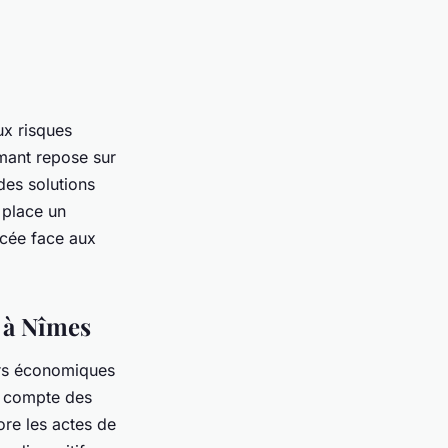
ux risques
rmant repose sur
des solutions
 place un
orcée face aux
s à Nîmes
urs économiques
en compte des
ore les actes de