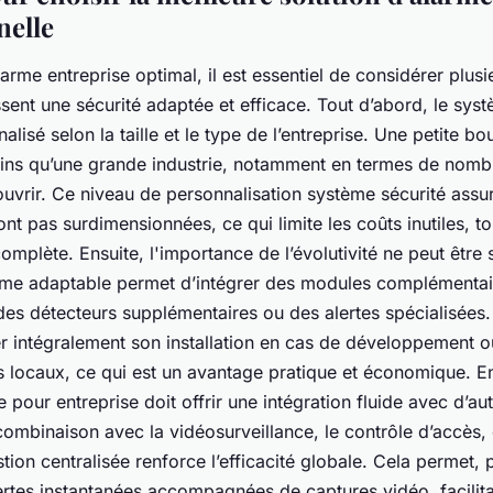
nelle
arme entreprise optimal, il est essentiel de considérer plusi
ssent une sécurité adaptée et efficace. Tout d’abord, le sys
alisé selon la taille et le type de l’entreprise. Une petite b
ns qu’une grande industrie, notamment en termes de nomb
uvrir. Ce niveau de personnalisation système sécurité assu
nt pas surdimensionnées, ce qui limite les coûts inutiles, t
omplète. Ensuite, l'importance de l’évolutivité ne peut être
ème adaptable permet d’intégrer des modules complémentair
s détecteurs supplémentaires ou des alertes spécialisées.
r intégralement son installation en cas de développement o
s locaux, ce qui est un avantage pratique et économique. E
e pour entreprise doit offrir une intégration fluide avec d’aut
 combinaison avec la vidéosurveillance, le contrôle d’accè
ion centralisée renforce l’efficacité globale. Cela permet,
ertes instantanées accompagnées de captures vidéo, facilita