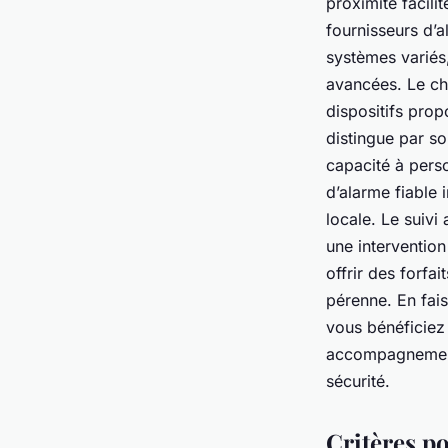
proximité facili
fournisseurs d’a
systèmes variés,
avancées. Le cho
dispositifs prop
distingue par s
capacité à perso
d’alarme fiable 
locale. Le suivi
une interventio
offrir des forfa
pérenne. En fais
vous bénéficiez
accompagnement 
sécurité.
Critères po