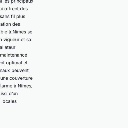
mi les principaux
i offrent des
sans fil plus
cation des
iable à Nîmes se
n vigueur et sa
allateur
e maintenance
ent optimal et
onaux peuvent
i une couverture
’alarme à Nîmes,
ssi d’un
 locales