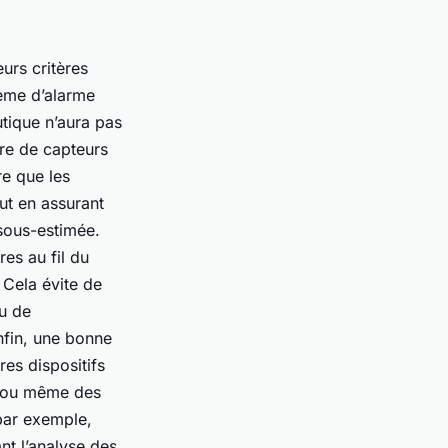
eurs critères
tème d’alarme
outique n’aura pas
re de capteurs
re que les
out en assurant
 sous-estimée.
es au fil du
 Cela évite de
u de
nfin, une bonne
res dispositifs
s, ou même des
 par exemple,
nt l’analyse des