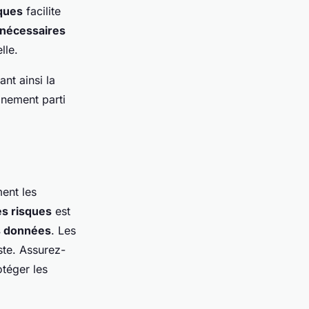
ques
facilite
nécessaires
lle.
ant ainsi la
inement parti
ent les
es risques
est
s données
. Les
ste. Assurez-
otéger les