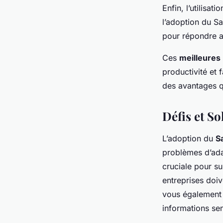
Enfin, l’utilisat
l’adoption du S
pour répondre au
Ces
meilleures
productivité et 
des avantages qu
Défis et So
L’adoption du
S
problèmes d’ad
cruciale pour s
entreprises doiv
vous également q
informations sen