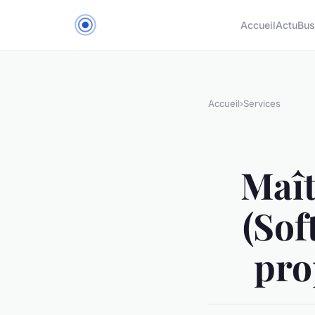
Accueil
Actu
Bus
Accueil
›
Services
Maît
(Sof
pro