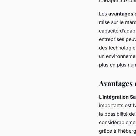
s’adapte aux bes
Les
avantages 
mise sur le marc
capacité d’adap
entreprises peu
des technologies
un environnemen
plus en plus nu
Avantages 
L’
intégration S
importants est l’
la possibilité d
considérablement
grâce à l’héber