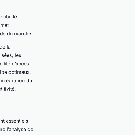
xibilité
rmet
ends du marché.
de la
isées, les
ilité d’accès
uipe optimaux,
’intégration du
itivité.
nt essentiels
ure l’analyse de