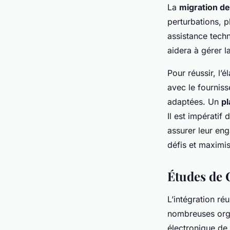
La
migration d
perturbations, p
assistance tech
aidera à gérer la
Pour réussir, l’
avec le fourniss
adaptées. Un
p
Il est impérati
assurer leur en
défis et maximi
Études de 
L’intégration ré
nombreuses orga
électronique de