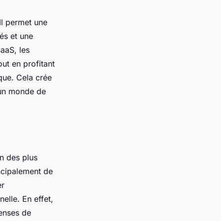
Il permet une
tés et une
aaS, les
ut en profitant
que. Cela crée
 un monde de
un des plus
ncipalement de
er
elle. En effet,
penses de