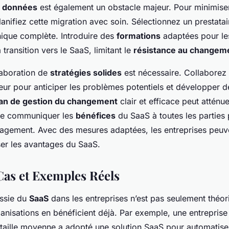
e données
est également un obstacle majeur. Pour minimiser
lanifiez cette migration avec soin. Sélectionnez un prestatai
nique complète. Introduire des
formations
adaptées pour l
 transition vers le SaaS, limitant le
résistance au changem
élaboration de
stratégies solides
est nécessaire. Collaborez 
eur pour anticiper les problèmes potentiels et développer d
lan de gestion du changement
clair et efficace peut atténue
f de communiquer les
bénéfices
du SaaS à toutes les parties
gagement. Avec des mesures adaptées, les entreprises peuv
ser les avantages du SaaS.
Cas et Exemples Réels
ussie du
SaaS
dans les entreprises n’est pas seulement théor
nisations en bénéficient déjà. Par exemple, une entrepri
 taille moyenne a adopté une solution SaaS pour automatise