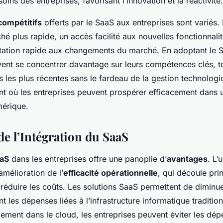
oins des entreprises, favorisant l’innovation et la réactivité.
compétitifs
offerts par le SaaS aux entreprises sont variés. 
hé plus rapide, un accès facilité aux nouvelles fonctionnali
tation rapide aux changements du marché. En adoptant le S
vent se concentrer davantage sur leurs compétences clés, to
 les plus récentes sans le fardeau de la gestion technologi
t où les entreprises peuvent prospérer efficacement dans
mérique.
de l’Intégration du SaaS
aaS
dans les entreprises offre une panoplie d’
avantages
. L’
amélioration de l’
efficacité opérationnelle
, qui découle pri
e réduire les coûts. Les solutions SaaS permettent de diminu
 les dépenses liées à l’infrastructure informatique traditionn
gement dans le cloud, les entreprises peuvent éviter les dé