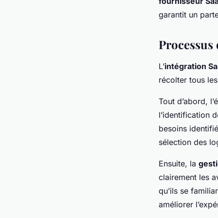
fournisseur Sa
garantit un part
Processus 
L’
intégration S
récolter tous le
Tout d’abord, l’
l’identification
besoins identifi
sélection des lo
Ensuite, la
gest
clairement les 
qu’ils se famili
améliorer l’expér