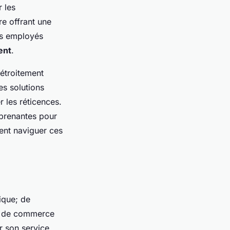
 les
re offrant une
es employés
ent
.
étroitement
es solutions
r les réticences.
 prenantes pour
ent naviguer ces
ique; de
se de commerce
r son service