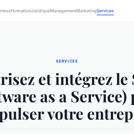
iness
Formation
Juridique
Management
Marketing
Services
SERVICES
risez et intégrez le
tware as a Service)
pulser votre entrep