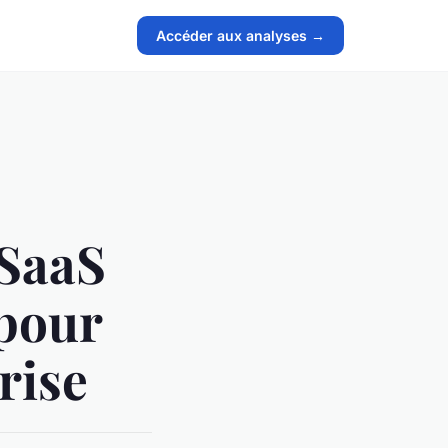
Accéder aux analyses →
 SaaS
 pour
rise