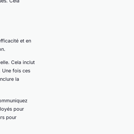
ues. Cela
ficacité et en
on.
elle. Cela inclut
. Une fois ces
inclure la
 Communiquez
ployés pour
urs pour