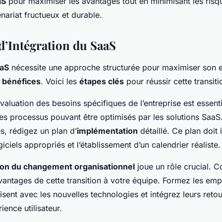
aS
pour maximiser les avantages tout en minimisant les risq
enariat fructueux et durable.
d’Intégration du SaaS
aaS
nécessite une approche structurée pour maximiser son ef
s
bénéfices
. Voici les
étapes clés
pour réussir cette transiti
évaluation des besoins spécifiques de l’entreprise est essenti
 des processus pouvant être optimisés par les solutions SaaS
és, rédigez un plan d’
implémentation
détaillé. Ce plan doit 
giciels appropriés et l’établissement d’un calendrier réaliste.
ion du changement organisationnel
joue un rôle crucial.
avantages de cette transition à votre équipe. Formez les em
arisent avec les nouvelles technologies et intégrez leurs reto
ience utilisateur.