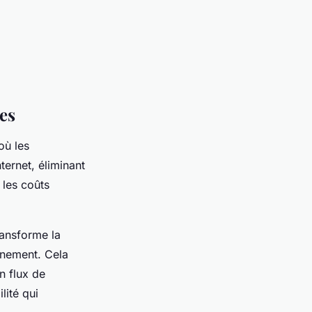
es
où les
ternet, éliminant
 les coûts
transforme la
nnement. Cela
n flux de
lité qui