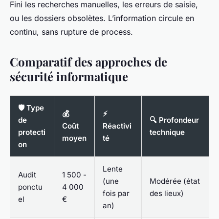
Fini les recherches manuelles, les erreurs de saisie,
ou les dossiers obsolètes. L’information circule en
continu, sans rupture de process.
Comparatif des approches de
sécurité informatique
🛡️ Type
💰
⚡
de
🔍 Profondeur
Coût
Réactivi
protecti
technique
moyen
té
on
Lente
Audit
1 500 -
(une
Modérée (état
ponctu
4 000
fois par
des lieux)
el
€
an)