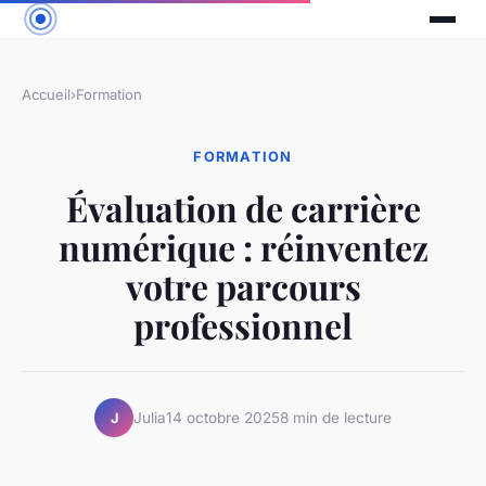
Accueil
›
Formation
FORMATION
Évaluation de carrière
numérique : réinventez
votre parcours
professionnel
Julia
14 octobre 2025
8 min de lecture
J