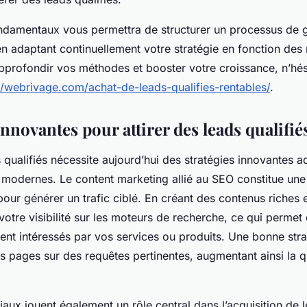
ondamentaux vous permettra de structurer un processus de 
en adaptant continuellement votre stratégie en fonction des 
pprofondir vos méthodes et booster votre croissance, n’hés
//webrivage.com/achat-de-leads-qualifies-rentables/
.
novantes pour attirer des leads qualifié
s qualifiés nécessite aujourd’hui des stratégies innovantes 
 modernes. Le content marketing allié au SEO constitue une
our générer un trafic ciblé. En créant des contenus riches e
otre visibilité sur les moteurs de recherche, ce qui permet d
ment intéressés par vos services ou produits. Une bonne str
s pages sur des requêtes pertinentes, augmentant ainsi la q
aux jouent également un rôle central dans l’acquisition de l