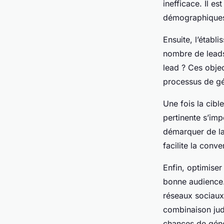
inefficace. Il es
démographiques 
Ensuite, l’établ
nombre de leads 
lead ? Ces objec
processus de gé
Une fois la cibl
pertinente s’imp
démarquer de la 
facilite la conv
Enfin, optimiser
bonne audience.
réseaux sociaux
combinaison judi
chances de géné