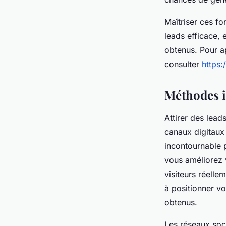
Maîtriser ces f
leads efficace, 
obtenus. Pour a
consulter
https:
Méthodes in
Attirer des lead
canaux digitaux
incontournable p
vous améliorez v
visiteurs réelle
à positionner vo
obtenus.
Les réseaux soci