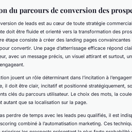
on du parcours de conversion des prosp
nversion de leads est au cœur de toute stratégie commercia
te doit être fluide et orienté vers la transformation des pro
ère étape consiste à créer des landing pages convaincantes
pour convertir. Une page d’atterrissage efficace répond cla
teur, avec un message précis, un visuel attirant et surtout, un
 engageant.
ction jouent un rôle déterminant dans l’incitation à l’engage
, il doit être clair, incitatif et positionné stratégiquement, 
ts clés du parcours utilisateur. Le choix des mots, la couleur
autant que sa localisation sur la page.
as perdre de temps avec les leads peu qualifiés, il est indi
ad scoring combiné à l’automatisation marketing. Ces techniq
de prioriser les prospects présentant la plus forte probabilit