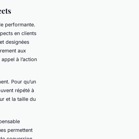
ects
le performante.
spects en clients
 et designées
irement aux
 appel à l’action
ment. Pour qu’un
souvent répété à
 et la taille du
spensable
ues permettent
é de conversion.