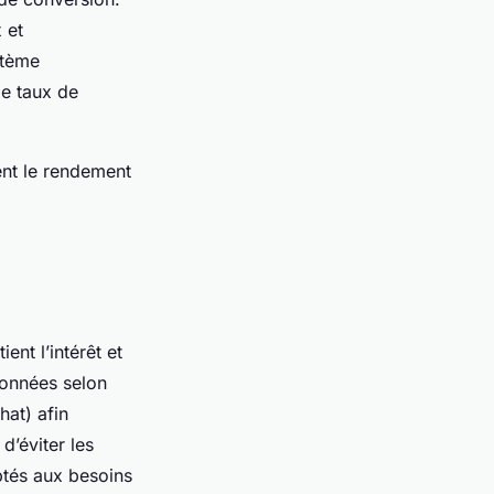
 et
stème
le taux de
ent le rendement
ent l’intérêt et
données selon
hat) afin
’éviter les
ptés aux besoins