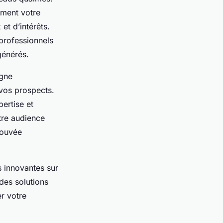
ément votre
t d’intérêts.
professionnels
générés.
igne
 vos prospects.
ertise et
otre audience
rouvée
s innovantes sur
des solutions
r votre