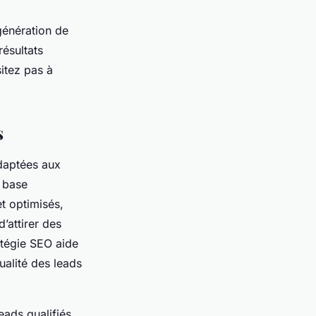
génération de
résultats
itez pas à
s
adaptées aux
 base
t optimisés,
’attirer des
atégie SEO aide
ualité des leads
eads qualifiés.