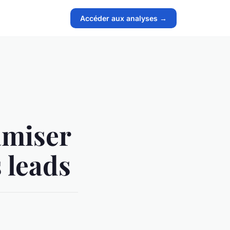
Accéder aux analyses →
amiser
 leads