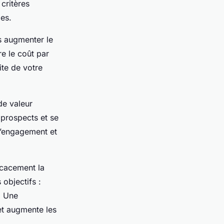
 critères
es.
us augmenter le
e le coût par
ite de votre
 de valeur
 prospects et se
l’engagement et
icacement la
objectifs :
… Une
et augmente les