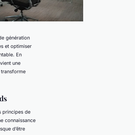
 de génération
es et optimiser
ntable. En
evient une
 transforme
ds
s principes de
une connaissance
sque d’être