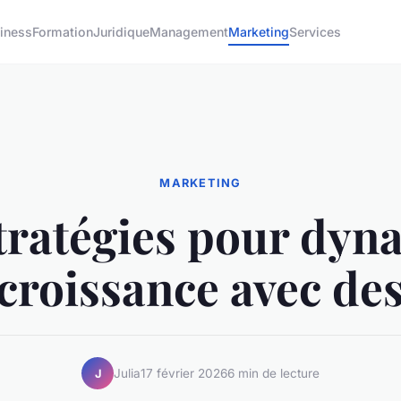
iness
Formation
Juridique
Management
Marketing
Services
MARKETING
tratégies pour dyn
 croissance avec des
Julia
17 février 2026
6 min de lecture
J