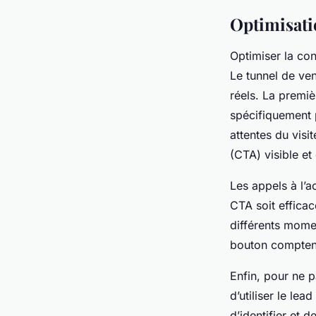
Optimisati
Optimiser la co
Le tunnel de ven
réels. La premi
spécifiquement 
attentes du visi
(CTA) visible et
Les appels à l’a
CTA soit efficace
différents momen
bouton comptent 
Enfin, pour ne p
d’utiliser le le
d’identifier et 